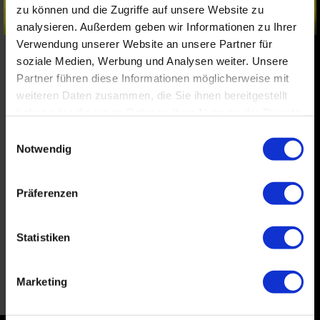
zu können und die Zugriffe auf unsere Website zu
analysieren. Außerdem geben wir Informationen zu Ihrer
Verwendung unserer Website an unsere Partner für
soziale Medien, Werbung und Analysen weiter. Unsere
IT´S WEDDING TIME!
Partner führen diese Informationen möglicherweise mit
weiteren Daten zusammen, die Sie ihnen bereitgestellt
haben oder die sie im Rahmen Ihrer Nutzung der Dienste
Das Hair-Styling spielt an Ihrem schönsten Tag
gesammelt haben.
Einwilligungsauswahl
natürlich eine ganz entscheidende Rolle:
Notwendig
Perfekt, einzigartig und beeindruckend soll die
Frisur sein und darüber hinaus auch noch bis in
Präferenzen
die späte Nacht halten: Die Brautfrisur - und
damit auch der Friseur - ist damit genau so
Statistiken
wichtig wie die Wahl des Kleides. Wenn Sie an
dem Tag der Tage nichts dem Zufall überlassen
Marketing
wollen, sind Sie bei uns in den besten Händen.