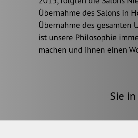
2015, folgten die Salons Nie
Übernahme des Salons in Hoh
Übernahme des gesamten Unt
ist unsere Philosophie imme
machen und ihnen einen Woh
Sie i