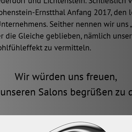
derdorf und Lichtenstein. Schließlich 
enstein-Ernstthal Anfang 2017, den le
ernehmens. Seither nennen wir uns „h
r die Gleiche geblieben, nämlich unse
lfühleffekt zu vermitteln.
Wir würden uns freuen,
n unseren
Salons begrüßen zu d