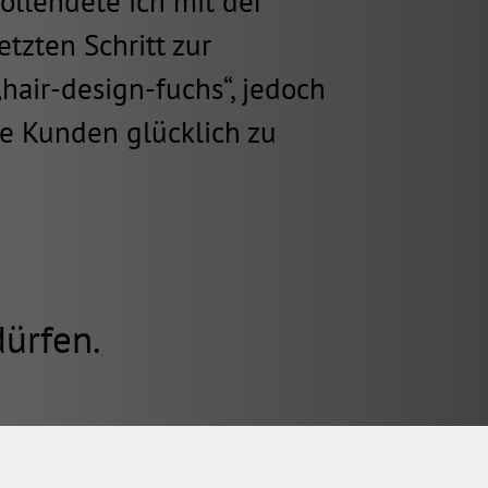
vollendete ich mit der
tzten Schritt zur
air-design-fuchs“, jedoch
re Kunden glücklich zu
ürfen.