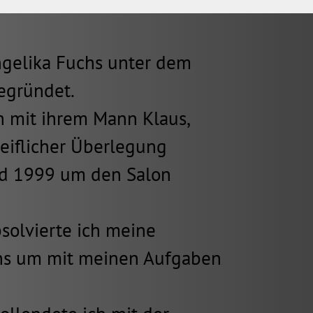
gelika Fuchs unter dem
egründet.
n mit ihrem Mann Klaus,
reiflicher Überlegung
nd 1999 um den Salon
bsolvierte ich meine
ons um mit meinen Aufgaben